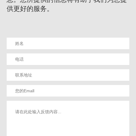
供更好的服务。