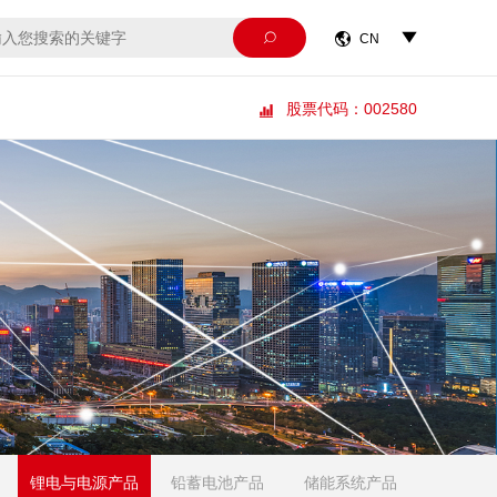



CN
股票代码：002580

锂电与电源产品
铅蓄电池产品
储能系统产品