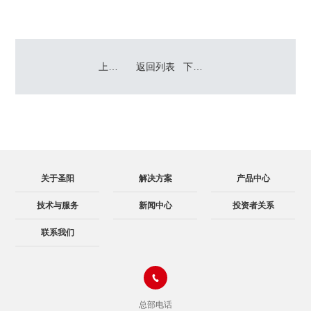
上一篇：CDCC2024|圣阳方案 智算未来
返回列表
下一篇：2024年金融教育宣传月｜金融为民谱新篇 守护权益防风险
关于圣阳
解决方案
产品中心
技术与服务
新闻中心
投资者关系
联系我们

总部电话