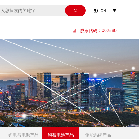



CN
股票代码：002580

锂电与电源产品
铅蓄电池产品
储能系统产品