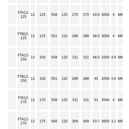
FTA12-
12
125
558
125
270
270
43.6
3000
4
M8
125
FTB12-
12
125
551
110
288
288
38.5
3000
4
M8
125
FTA12-
12
150
558
125
311
311
48.5
3200
4.9
M8
150
FTB12-
12
150
551
110
288
288
45
3200
3.6
M8
150
FTA12-
12
170
558
125
311
311
51
3540
4
M8
170
FTA12-
12
175
560
125
309
309
53.7
3650
3.1
M8
175