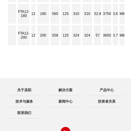
FTA12-
12
180
560
125
310
310
52.8
3750
3.6
M8
180
FTA12-
12
200
558
125
324
324
57
3650
3.7
M8
200
关于圣阳
解决方案
产品中心
技术与服务
新闻中心
投资者关系
联系我们