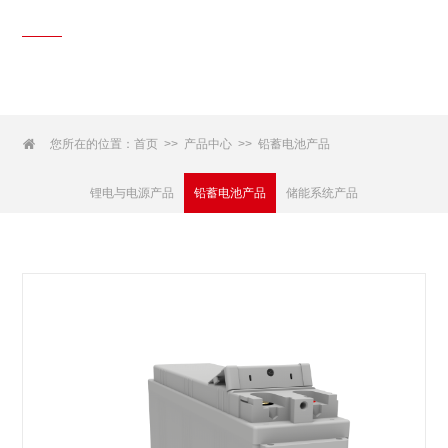
产品中心
Products Center

您所在的位置：
首页
产品中心
铅蓄电池产品
>>
>>
锂电与电源产品
铅蓄电池产品
储能系统产品