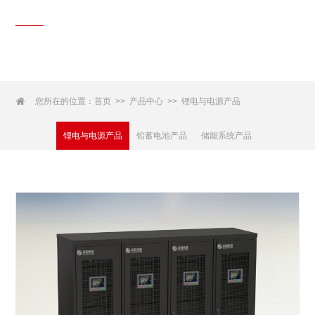
产品中心
Products Center

您所在的位置：
首页
产品中心
锂电与电源产品
>>
>>
锂电与电源产品
铅蓄电池产品
储能系统产品