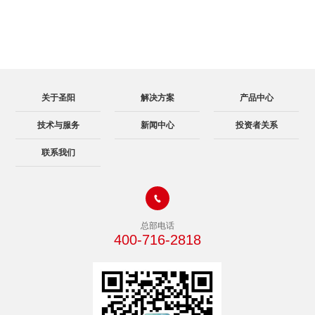
关于圣阳
解决方案
产品中心
技术与服务
新闻中心
投资者关系
联系我们

总部电话
400-716-2818