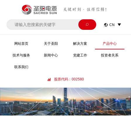
关键时刻·值得信赖！


CN

网站首页
关于圣阳
解决方案
产品中心
技术与服务
新闻中心
党建工作
投资者关系
联系我们
股票代码：002580
