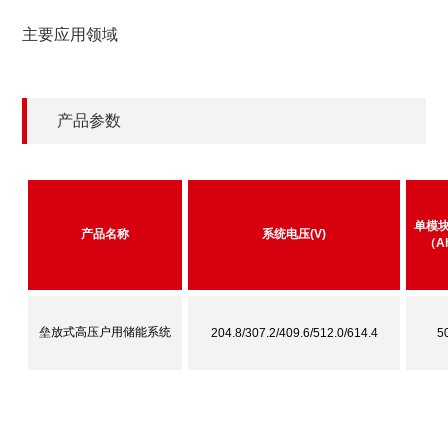
主要应用领域
产品参数
单模
产品名称
系统电压(V)
（A
垒放式高压户用储能系统
204.8/307.2/409.6/512.0/614.4
5