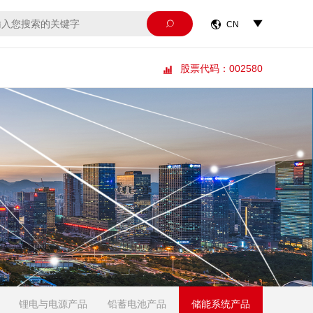



CN
股票代码：002580

锂电与电源产品
铅蓄电池产品
储能系统产品