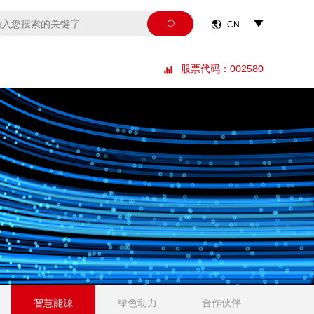



CN
股票代码：002580

智慧能源
绿色动力
合作伙伴