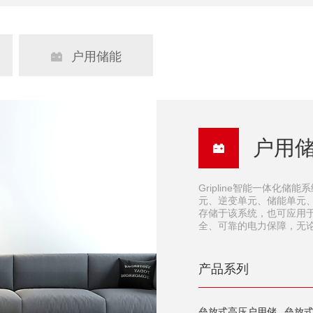
户用储能

户用

Gripline智能一体化
元、逆变单元、储能单元
存储于该系统，也可应用
全、可靠的电力保障，无
产品系列
垒放式高压户用储
垒放