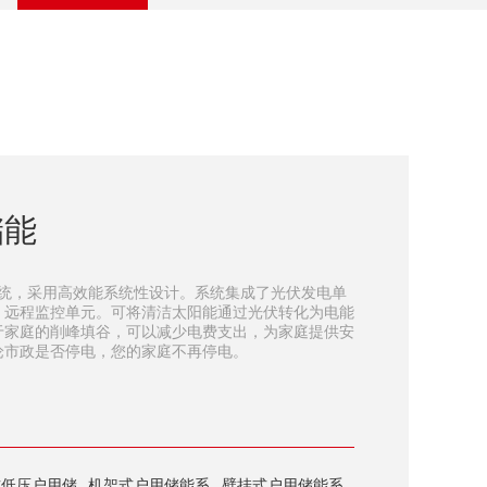
储能
储能系统，采用高效能系统性设计。系统集成了光伏发电单
、远程监控单元。可将清洁太阳能通过光伏转化为电能
于家庭的削峰填谷，可以减少电费支出，为家庭提供安
论市政是否停电，您的家庭不再停电。
式低压户用储
机架式户用储能系
壁挂式户用储能系