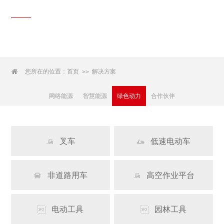
解决方案
Solutions

您所在的位置：
首页
解决方案
>>
网络能源
智慧能源
绿色动力
合作伙伴
叉车
低速电动车


非道路用车
高空作业平台


电动工具
园林工具

