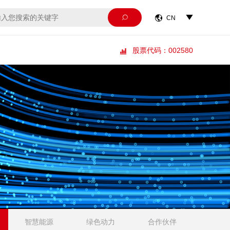



CN
股票代码：002580

智慧能源
绿色动力
合作伙伴