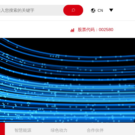



CN
股票代码：002580

智慧能源
绿色动力
合作伙伴