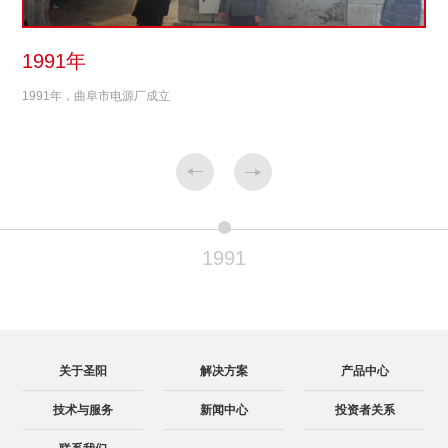
1991年
1
1991年，曲阜市电源厂成立
1


1991
关于圣阳
解决方案
产品中心
技术与服务
新闻中心
投资者关系