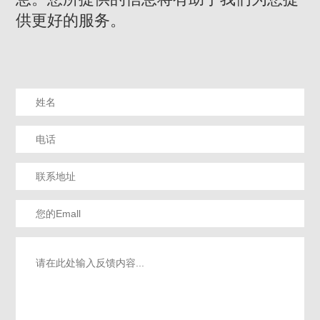
供更好的服务。