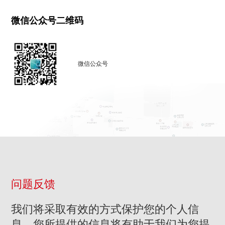
微信公众号二维码
微信公众号
问题反馈
我们将采取有效的方式保护您的个人信
息。您所提供的信息将有助于我们为您提