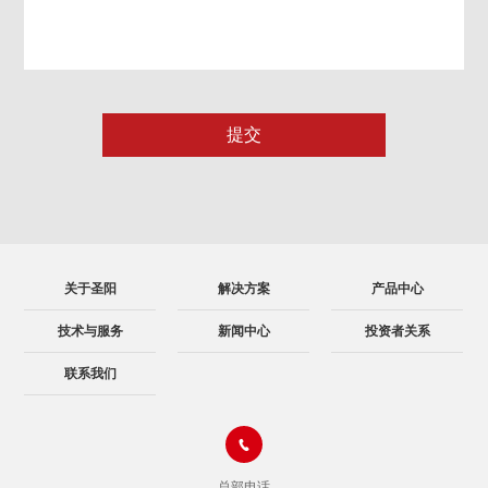
提交
关于圣阳
解决方案
产品中心
技术与服务
新闻中心
投资者关系
联系我们

总部电话